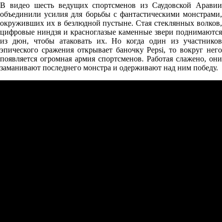
В видео шесть ведущих спортсменов из Саудовской Аравии
объединили усилия для борьбы с фантастическими монстрами,
окруживших их в безлюдной пустыне. Стая стеклянных волков,
цифровые ниндзя и красноглазые каменные звери поднимаются
из дюн, чтобы атаковать их. Но когда один из участников
эпического сражения открывает баночку Pepsi, то вокруг него
появляется огромная армия спортсменов. Работая слажено, они
заманивают последнего монстра и одерживают над ним победу.