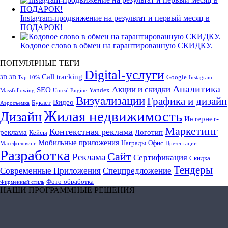
Instagram-продвижение на результат и первый месяц в
ПОДАРОК!
Кодовое слово в обмен на гарантированную СКИДКУ.
ПОПУЛЯРНЫЕ ТЕГИ
Digital-услуги
Call tracking
Google
3D
3D Тур
10%
Instagram
Аналитика
Акции и скидки
SEO
Yandex
Massfollowing
Unreal Engine
Визуализации
Графика и дизайн
Видео
Буклет
Аэросъемка
Жилая недвижимость
Дизайн
Интернет-
Маркетинг
Контекстная реклама
реклама
Логотип
Кейсы
Мобильные приложения
Награды
Офис
Массфоловинг
Презентации
Разработка
Сайт
Реклама
Сертификация
Скидка
Тендеры
Современные Приложения
Спецпредложение
Фото-обработка
Фирменный стиль
НАШИ ПРОГРАММНЫЕ РЕШЕНИЯ